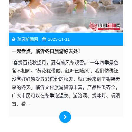
琅琊新闻网
2023-11-11
一起盘点，临沂冬日旅游好去处！
“春赏百花秋望月，夏有凉风冬观雪。”一年四季景色
各不相同。“黄花犹带露，红叶已随风”，我们仿佛还
没有好好感受五彩缤纷的秋天，就已经来到了银装素
裹的冬天。临沂文化旅游资源丰富，产品种类齐全，
广大市民可以在冬季泡温泉、游溶洞、赏冰灯、玩滑
雪、看···