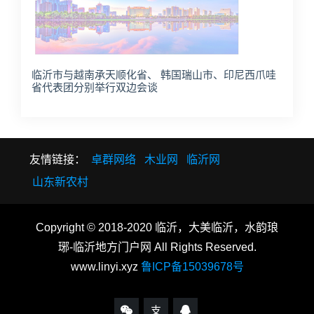
临沂市与越南承天顺化省、 韩国瑞山市、印尼西爪哇
省代表团分别举行双边会谈
友情链接：
卓群网络
木业网
临沂网
山东新农村
Copyright © 2018-2020 临沂，大美临沂，水韵琅
琊-临沂地方门户网 All Rights Reserved.
www.linyi.xyz
鲁ICP备15039678号
支